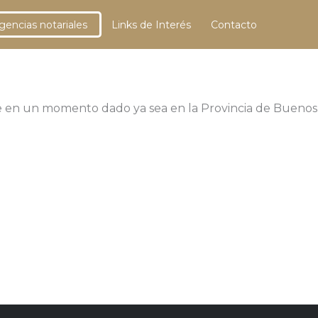
gencias notariales
Links de Interés
Contacto
le en un momento dado ya sea en la Provincia de Buenos