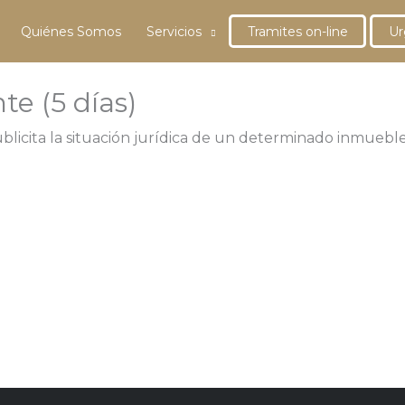
Quiénes Somos
Servicios
Tramites on-line
Ur
 (5 días)
blicita la situación jurídica de un determinado inmueb