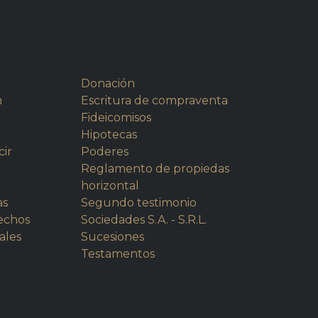
Donación
n
Escritura de compraventa
Fideicomisos
Hipotecas
cir
Poderes
Reglamento de propiedas
horizontal
as
Segundo testimonio
rechos
Sociedades S.A. - S.R.L.
ales
Sucesiones
Testamentos