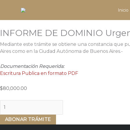
Ir
INFORME
al
DE
Inicio
contenido
DOMINIO
Urgente
INFORME DE DOMINIO Urgente
(5
días)
Mediante este trámite se obtiene una constancia que pu
cantidad
Aires como en la Ciudad Autónoma de Buenos Aires.-
Documentación Requerida:
Escritura Publica en formato PDF
$
80,000.00
ABONAR TRÁMITE