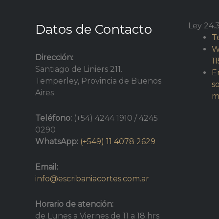
Ley 24.3
Datos de Contacto
T
W
Dirección:
1
Santiago de Liniers 211.
E
Temperley, Provincia de Buenos
s
Aires
m
Teléfono:
(+54) 4244 1910 / 4245
0290
WhatsApp:
(+549) 11 4078 2629
Email:
info@escribaniacortes.com.ar
Horario de atención:
de Lunes a Viernes de 11 a 18 hrs